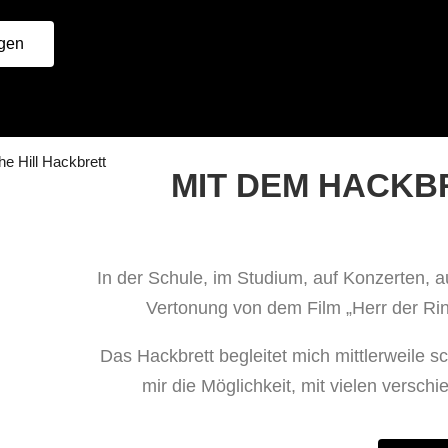
agen
MIT DEM HACKB
In der Schule, im Studium, auf Konzerten, au
Vertonung von dem Film „Herr der Rin
Das Hackbrett begleitet mich mittlerweile 
mir die Möglichkeit, mit vielen versch