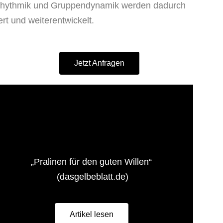
 Rhythmik und Gruppendynamik werden dadurch
ert und weiterentwickelt.
Jetzt Anfragen
„Pralinen für den guten Willen“
(dasgelbeblatt.de)
Artikel lesen